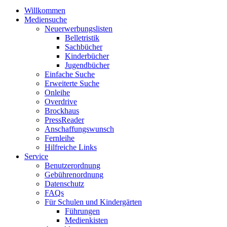
Willkommen
Mediensuche
Neuerwerbungslisten
Belletristik
Sachbücher
Kinderbücher
Jugendbücher
Einfache Suche
Erweiterte Suche
Onleihe
Overdrive
Brockhaus
PressReader
Anschaffungswunsch
Fernleihe
Hilfreiche Links
Service
Benutzerordnung
Gebührenordnung
Datenschutz
FAQs
Für Schulen und Kindergärten
Führungen
Medienkisten