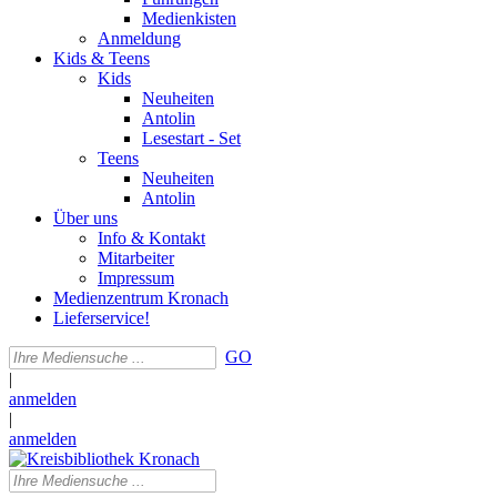
Medienkisten
Anmeldung
Kids & Teens
Kids
Neuheiten
Antolin
Lesestart - Set
Teens
Neuheiten
Antolin
Über uns
Info & Kontakt
Mitarbeiter
Impressum
Medienzentrum Kronach
Lieferservice!
GO
|
anmelden
|
anmelden