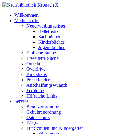
X
Willkommen
Mediensuche
Neuerwerbungslisten
Belletristik
Sachbücher
Kinderbücher
Jugendbücher
Einfache Suche
Erweiterte Suche
Onleihe
Overdrive
Brockhaus
PressReader
Anschaffungswunsch
Fernleihe
Hilfreiche Links
Service
Benutzerordnung
Gebührenordnung
Datenschutz
FAQs
Für Schulen und Kindergärten
Führungen