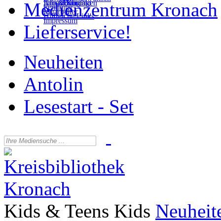
Anmeldung
Info & Kontakt
Führungen
Medienzentrum Kronach
Fernleihe
Lesestart -
Antolin
Mitarbeiter
Medienkisten
Hilfreiche Links
Set
Impressum
Lieferservice!
Neuheiten
Antolin
Lesestart - Set
Kids & Teens
Kids
Neuheit