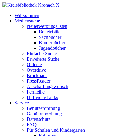
X
Willkommen
Mediensuche
Neuerwerbungslisten
Belletristik
Sachbücher
Kinderbücher
Jugendbücher
Einfache Suche
Erweiterte Suche
Onleihe
Overdrive
Brockhaus
PressReader
Anschaffungswunsch
Fernleihe
Hilfreiche Links
Service
Benutzerordnung
Gebührenordnung
Datenschutz
FAQs
Für Schulen und Kindergärten
Führungen