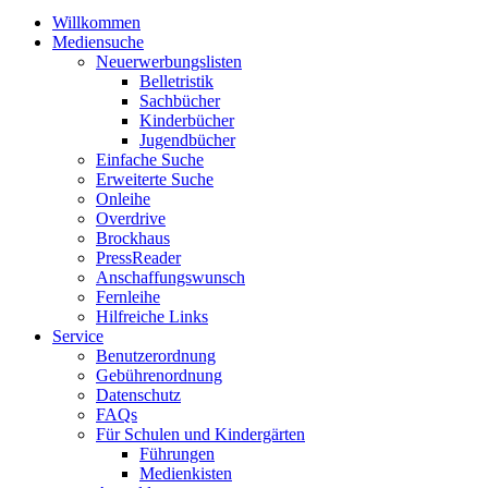
Willkommen
Mediensuche
Neuerwerbungslisten
Belletristik
Sachbücher
Kinderbücher
Jugendbücher
Einfache Suche
Erweiterte Suche
Onleihe
Overdrive
Brockhaus
PressReader
Anschaffungswunsch
Fernleihe
Hilfreiche Links
Service
Benutzerordnung
Gebührenordnung
Datenschutz
FAQs
Für Schulen und Kindergärten
Führungen
Medienkisten