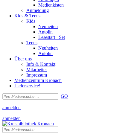
Medienkisten
Anmeldung
Kids & Teens
Kids
Neuheiten
Antolin
Lesestart - Set
Teens
Neuheiten
Antolin
Über uns
Info & Kontakt
Mitarbeiter
Impressum
Medienzentrum Kronach
Lieferservice!
GO
|
anmelden
|
anmelden