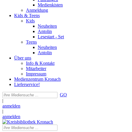
Medienkisten
Anmeldung
Kids & Teens
Kids
Neuheiten
Antolin
Lesestart - Set
Teens
Neuheiten
Antolin
Über uns
Info & Kontakt
Mitarbeiter
Impressum
Medienzentrum Kronach
Lieferservice!
GO
|
anmelden
|
anmelden