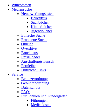
Willkommen
Mediensuche
Neuerwerbungslisten
Belletristik
Sachbücher
Kinderbücher
Jugendbücher
Einfache Suche
Erweiterte Suche
Onleihe
Overdrive
Brockhaus
PressReader
Anschaffungswunsch
Fernleihe
Hilfreiche Links
Service
Benutzerordnung
Gebührenordnung
Datenschutz
FAQs
Für Schulen und Kindergärten
Führungen
Medienkisten