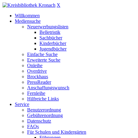
X
Willkommen
Mediensuche
Neuerwerbungslisten
Belletristik
Sachbücher
Kinderbücher
Jugendbücher
Einfache Suche
Erweiterte Suche
Onleihe
Overdrive
Brockhaus
PressReader
Anschaffungswunsch
Fernleihe
Hilfreiche Links
Service
Benutzerordnung
Gebührenordnung
Datenschutz
FAQs
Für Schulen und Kindergärten
Führungen