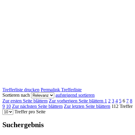
Trefferliste drucken
Permalink Trefferliste
Sortieren nach
aufsteigend sortieren
Zur ersten Seite blättern
Zur vorherigen Seite blättern
1
2
3
4
5
6
7
8
9
10
Zur nächsten Seite blättern
Zur letzten Seite blättern
112 Treffer
Treffer pro Seite
Suchergebnis