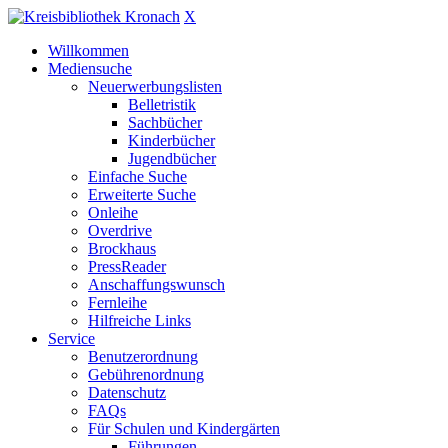
X
Willkommen
Mediensuche
Neuerwerbungslisten
Belletristik
Sachbücher
Kinderbücher
Jugendbücher
Einfache Suche
Erweiterte Suche
Onleihe
Overdrive
Brockhaus
PressReader
Anschaffungswunsch
Fernleihe
Hilfreiche Links
Service
Benutzerordnung
Gebührenordnung
Datenschutz
FAQs
Für Schulen und Kindergärten
Führungen