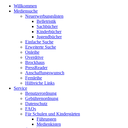
Willkommen
Mediensuche
Neuerwerbungslisten
Belletristik
Sachbücher
Kinderbücher
Jugendbücher
Einfache Suche
Erweiterte Suche
Onleihe
Overdrive
Brockhaus
PressReader
Anschaffungswunsch
Fernleihe
Hilfreiche Links
Service
Benutzerordnung
Gebührenordnung
Datenschutz
FAQs
Für Schulen und Kindergärten
Führungen
Medienkisten