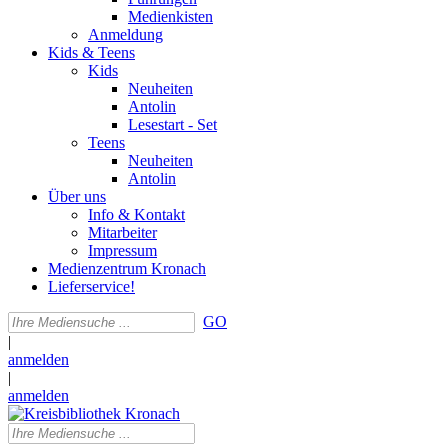
Medienkisten
Anmeldung
Kids & Teens
Kids
Neuheiten
Antolin
Lesestart - Set
Teens
Neuheiten
Antolin
Über uns
Info & Kontakt
Mitarbeiter
Impressum
Medienzentrum Kronach
Lieferservice!
GO
|
anmelden
|
anmelden