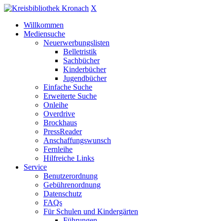
X
Willkommen
Mediensuche
Neuerwerbungslisten
Belletristik
Sachbücher
Kinderbücher
Jugendbücher
Einfache Suche
Erweiterte Suche
Onleihe
Overdrive
Brockhaus
PressReader
Anschaffungswunsch
Fernleihe
Hilfreiche Links
Service
Benutzerordnung
Gebührenordnung
Datenschutz
FAQs
Für Schulen und Kindergärten
Führungen