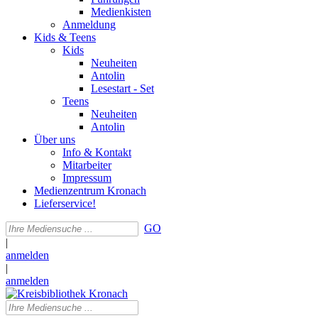
Medienkisten
Anmeldung
Kids & Teens
Kids
Neuheiten
Antolin
Lesestart - Set
Teens
Neuheiten
Antolin
Über uns
Info & Kontakt
Mitarbeiter
Impressum
Medienzentrum Kronach
Lieferservice!
GO
|
anmelden
|
anmelden