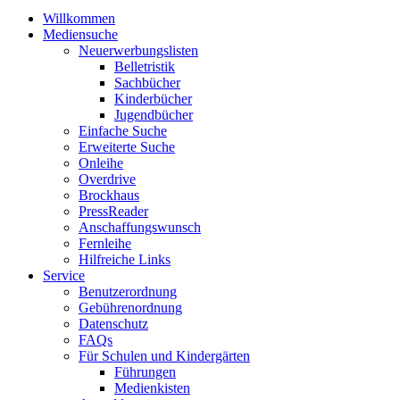
Willkommen
Mediensuche
Neuerwerbungslisten
Belletristik
Sachbücher
Kinderbücher
Jugendbücher
Einfache Suche
Erweiterte Suche
Onleihe
Overdrive
Brockhaus
PressReader
Anschaffungswunsch
Fernleihe
Hilfreiche Links
Service
Benutzerordnung
Gebührenordnung
Datenschutz
FAQs
Für Schulen und Kindergärten
Führungen
Medienkisten