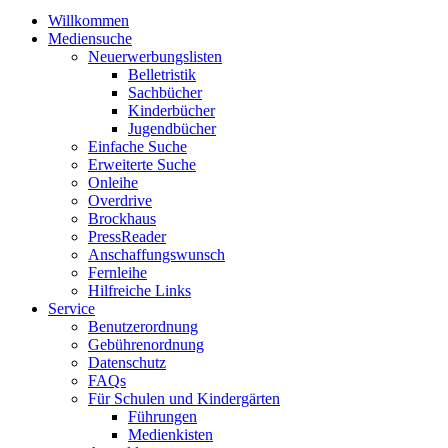
Willkommen
Mediensuche
Neuerwerbungslisten
Belletristik
Sachbücher
Kinderbücher
Jugendbücher
Einfache Suche
Erweiterte Suche
Onleihe
Overdrive
Brockhaus
PressReader
Anschaffungswunsch
Fernleihe
Hilfreiche Links
Service
Benutzerordnung
Gebührenordnung
Datenschutz
FAQs
Für Schulen und Kindergärten
Führungen
Medienkisten