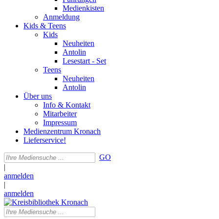
Medienkisten
Anmeldung
Kids & Teens
Kids
Neuheiten
Antolin
Lesestart - Set
Teens
Neuheiten
Antolin
Über uns
Info & Kontakt
Mitarbeiter
Impressum
Medienzentrum Kronach
Lieferservice!
GO
|
anmelden
|
anmelden