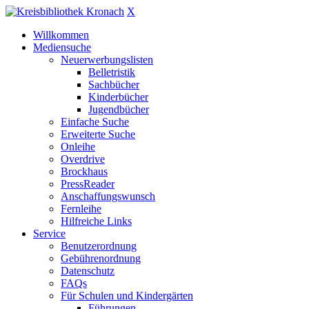
X
Willkommen
Mediensuche
Neuerwerbungslisten
Belletristik
Sachbücher
Kinderbücher
Jugendbücher
Einfache Suche
Erweiterte Suche
Onleihe
Overdrive
Brockhaus
PressReader
Anschaffungswunsch
Fernleihe
Hilfreiche Links
Service
Benutzerordnung
Gebührenordnung
Datenschutz
FAQs
Für Schulen und Kindergärten
Führungen