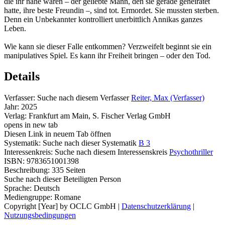
die ihr nahe waren – der geliebte Mann, den sie gerade geheiratet
hatte, ihre beste Freundin –, sind tot. Ermordet. Sie mussten sterben.
Denn ein Unbekannter kontrolliert unerbittlich Annikas ganzes
Leben.
Wie kann sie dieser Falle entkommen? Verzweifelt beginnt sie ein
manipulatives Spiel. Es kann ihr Freiheit bringen – oder den Tod.
Details
Verfasser:
Suche nach diesem Verfasser
Reiter, Max (Verfasser)
Jahr:
2025
Verlag:
Frankfurt am Main, S. Fischer Verlag GmbH
opens in new tab
Diesen Link in neuem Tab öffnen
Systematik:
Suche nach dieser Systematik
B 3
Interessenkreis:
Suche nach diesem Interessenskreis
Psychothriller
ISBN:
9783651001398
Beschreibung:
335 Seiten
Suche nach dieser Beteiligten Person
Sprache:
Deutsch
Mediengruppe:
Romane
Copyright [Year] by OCLC GmbH
|
Datenschutzerklärung
|
Nutzungsbedingungen