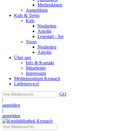
Medienkisten
Anmeldung
Kids & Teens
Kids
Neuheiten
Antolin
Lesestart - Set
Teens
Neuheiten
Antolin
Über uns
Info & Kontakt
Mitarbeiter
Impressum
Medienzentrum Kronach
Lieferservice!
GO
|
anmelden
|
anmelden