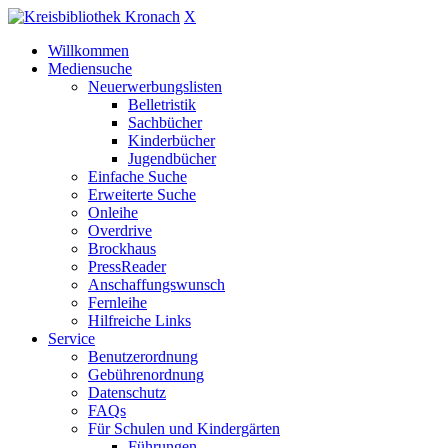
X
Willkommen
Mediensuche
Neuerwerbungslisten
Belletristik
Sachbücher
Kinderbücher
Jugendbücher
Einfache Suche
Erweiterte Suche
Onleihe
Overdrive
Brockhaus
PressReader
Anschaffungswunsch
Fernleihe
Hilfreiche Links
Service
Benutzerordnung
Gebührenordnung
Datenschutz
FAQs
Für Schulen und Kindergärten
Führungen