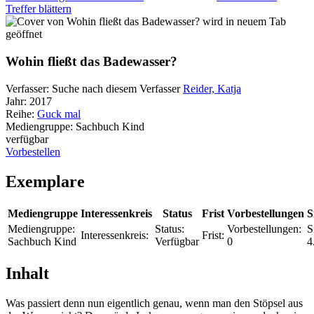
Treffer blättern
wird in neuem Tab
geöffnet
Wohin fließt das Badewasser?
Verfasser:
Suche nach diesem Verfasser
Reider, Katja
Jahr:
2017
Reihe:
Guck mal
Mediengruppe:
Sachbuch Kind
verfügbar
Vorbestellen
Exemplare
Mediengruppe
Interessenkreis
Status
Frist
Vorbestellungen
S
Mediengruppe:
Status:
Vorbestellungen:
S
Interessenkreis:
Frist:
Sachbuch Kind
Verfügbar
0
4
Inhalt
Was passiert denn nun eigentlich genau, wenn man den Stöpsel aus