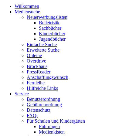
Willkommen
Mediensuche
Neuerwerbungslisten
Belletristik
Sachbücher
Kinderbücher
Jugendbücher
Einfache Suche
Erweiterte Suche
Onleihe
Overdrive
Brockhaus
PressReader
Anschaffungswunsch
Fernleihe
Hilfreiche Links
Service
Benutzerordnung
Gebührenordnung
Datenschutz
FAQs
Für Schulen und Kindergärten
Führungen
Medienkisten