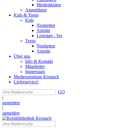
Medienkisten
Anmeldung
Kids & Teens
Kids
Neuheiten
Antolin
Lesestart - Set
Teens
Neuheiten
Antolin
Über uns
Info & Kontakt
Mitarbeiter
Impressum
Medienzentrum Kronach
Lieferservice!
GO
|
anmelden
|
anmelden