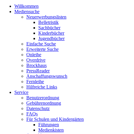
Willkommen
Mediensuche
Neuerwerbungslisten
Belletristik
Sachbücher
Kinderbücher
Jugendbücher
Einfache Suche
Erweiterte Suche
Onleihe
Overdrive
Brockhaus
PressReader
Anschaffungswunsch
Fernleihe
Hilfreiche Links
Service
Benutzerordnung
Gebührenordnung
Datenschutz
FAQs
Für Schulen und Kindergärten
Führungen
Medienkisten