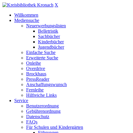
X
Willkommen
Mediensuche
Neuerwerbungslisten
Belletristik
Sachbücher
Kinderbücher
Jugendbücher
Einfache Suche
Erweiterte Suche
Onleihe
Overdrive
Brockhaus
PressReader
Anschaffungswunsch
Fernleihe
Hilfreiche Links
Service
Benutzerordnung
Gebührenordnung
Datenschutz
FAQs
Für Schulen und Kindergärten
Führungen