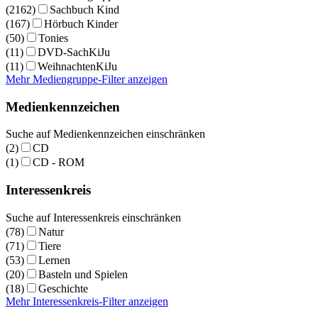
(2162)
Sachbuch Kind
(167)
Hörbuch Kinder
(50)
Tonies
(11)
DVD-SachKiJu
(11)
WeihnachtenKiJu
Mehr Mediengruppe-Filter anzeigen
Medienkennzeichen
Suche auf Medienkennzeichen einschränken
(2)
CD
(1)
CD - ROM
Interessenkreis
Suche auf Interessenkreis einschränken
(78)
Natur
(71)
Tiere
(53)
Lernen
(20)
Basteln und Spielen
(18)
Geschichte
Mehr Interessenkreis-Filter anzeigen