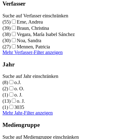
Verfasser
Suche auf Verfasser einschränken
(55)
Erne, Andrea
(39)
Braun, Christina
(38)
Vegara, María Isabel Sánchez
(30)
Noa, Sandra
(27)
Mennen, Patricia
Mehr Verfasser-Filter anzeigen
Jahr
Suche auf Jahr einschränken
(8)
o.J.
(2)
o. O.
(1)
o. J.
(13)
o. J.
(1)
3035
Mehr Jahr-Filter anzeigen
Mediengruppe
Suche auf Mediengruppe einschränken