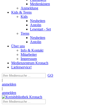
Medienkisten
Anmeldung
Kids & Teens
Kids
Neuheiten
Antolin
Lesestart - Set
Teens
Neuheiten
Antolin
Über uns
Info & Kontakt
Mitarbeiter
Impressum
Medienzentrum Kronach
Lieferservice!
GO
|
anmelden
|
anmelden