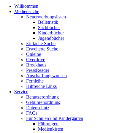
Willkommen
Mediensuche
Neuerwerbungslisten
Belletristik
Sachbücher
Kinderbücher
Jugendbücher
Einfache Suche
Erweiterte Suche
Onleihe
Overdrive
Brockhaus
PressReader
Anschaffungswunsch
Fernleihe
Hilfreiche Links
Service
Benutzerordnung
Gebührenordnung
Datenschutz
FAQs
Für Schulen und Kindergärten
Führungen
Medienkisten