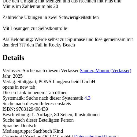
Übe den Umgang mit Mengen und das Rechnen mit Plus und
Minus im Zahlenraum bis 20
Zahlreiche Übungen in zwei Schwierigkeitsstufen
Mit Lösungen zur Selbstkontrolle
Als Belohnung: Werde selbst zur Spürnase und löse gemeinsam mit
den drei ??? den Fall in Rocky Beach
Details
Verfasser:
Suche nach diesem Verfasser
Sander, Manon (Verfasser)
Jahr:
2025
Verlag:
Stuttggart, PONS Langenscheidt GmbH
opens in new tab
Diesen Link in neuem Tab öffnen
Systematik:
Suche nach dieser Systematik
4.3
Suche nach diesem Interessenskreis
ISBN:
9783129498439
Beschreibung:
1. Auflage, 80 Seiten, Illustrationen
Suche nach dieser Beteiligten Person
Sprache:
Deutsch
Mediengruppe:
Sachbuch Kind
Copyright [Year] by OCLC GmbH
|
Datenschutzerklärung
|