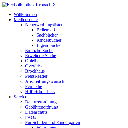
X
Willkommen
Mediensuche
Neuerwerbungslisten
Belletristik
Sachbücher
Kinderbücher
Jugendbücher
Einfache Suche
Erweiterte Suche
Onleihe
Overdrive
Brockhaus
PressReader
Anschaffungswunsch
Fernleihe
Hilfreiche Links
Service
Benutzerordnung
Gebührenordnung
Datenschutz
FAQs
Für Schulen und Kindergärten
Führungen