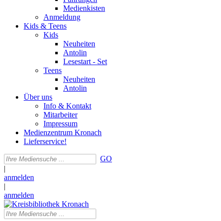
Medienkisten
Anmeldung
Kids & Teens
Kids
Neuheiten
Antolin
Lesestart - Set
Teens
Neuheiten
Antolin
Über uns
Info & Kontakt
Mitarbeiter
Impressum
Medienzentrum Kronach
Lieferservice!
GO
|
anmelden
|
anmelden