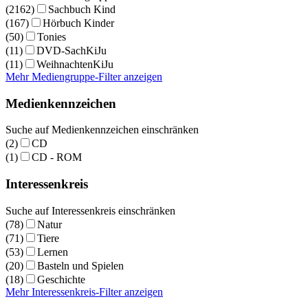
(2162)
Sachbuch Kind
(167)
Hörbuch Kinder
(50)
Tonies
(11)
DVD-SachKiJu
(11)
WeihnachtenKiJu
Mehr Mediengruppe-Filter anzeigen
Medienkennzeichen
Suche auf Medienkennzeichen einschränken
(2)
CD
(1)
CD - ROM
Interessenkreis
Suche auf Interessenkreis einschränken
(78)
Natur
(71)
Tiere
(53)
Lernen
(20)
Basteln und Spielen
(18)
Geschichte
Mehr Interessenkreis-Filter anzeigen