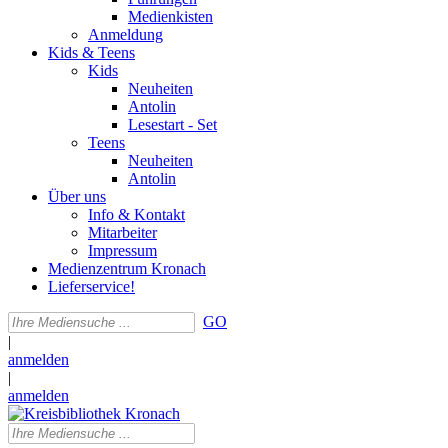
Medienkisten
Anmeldung
Kids & Teens
Kids
Neuheiten
Antolin
Lesestart - Set
Teens
Neuheiten
Antolin
Über uns
Info & Kontakt
Mitarbeiter
Impressum
Medienzentrum Kronach
Lieferservice!
GO
|
anmelden
|
anmelden