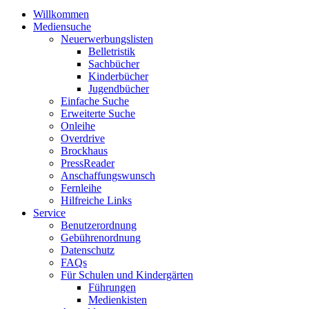
Willkommen
Mediensuche
Neuerwerbungslisten
Belletristik
Sachbücher
Kinderbücher
Jugendbücher
Einfache Suche
Erweiterte Suche
Onleihe
Overdrive
Brockhaus
PressReader
Anschaffungswunsch
Fernleihe
Hilfreiche Links
Service
Benutzerordnung
Gebührenordnung
Datenschutz
FAQs
Für Schulen und Kindergärten
Führungen
Medienkisten