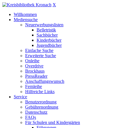
X
Willkommen
Mediensuche
Neuerwerbungslisten
Belletristik
Sachbücher
Kinderbücher
Jugendbücher
Einfache Suche
Erweiterte Suche
Onleihe
Overdrive
Brockhaus
PressReader
Anschaffungswunsch
Fernleihe
Hilfreiche Links
Service
Benutzerordnung
Gebührenordnung
Datenschutz
FAQs
Für Schulen und Kindergärten
Führungen