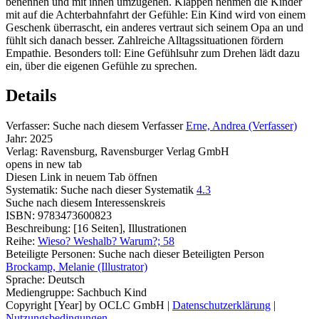
benennen und mit ihnen umzugehen. Klappen nehmen die Kinder
mit auf die Achterbahnfahrt der Gefühle: Ein Kind wird von einem
Geschenk überrascht, ein anderes vertraut sich seinem Opa an und
fühlt sich danach besser. Zahlreiche Alltagssituationen fördern
Empathie. Besonders toll: Eine Gefühlsuhr zum Drehen lädt dazu
ein, über die eigenen Gefühle zu sprechen.
Details
Verfasser:
Suche nach diesem Verfasser
Erne, Andrea (Verfasser)
Jahr:
2025
Verlag:
Ravensburg, Ravensburger Verlag GmbH
opens in new tab
Diesen Link in neuem Tab öffnen
Systematik:
Suche nach dieser Systematik
4.3
Suche nach diesem Interessenskreis
ISBN:
9783473600823
Beschreibung:
[16 Seiten], Illustrationen
Reihe:
Wieso? Weshalb? Warum?; 58
Beteiligte Personen:
Suche nach dieser Beteiligten Person
Brockamp, Melanie (Illustrator)
Sprache:
Deutsch
Mediengruppe:
Sachbuch Kind
Copyright [Year] by OCLC GmbH
|
Datenschutzerklärung
|
Nutzungsbedingungen