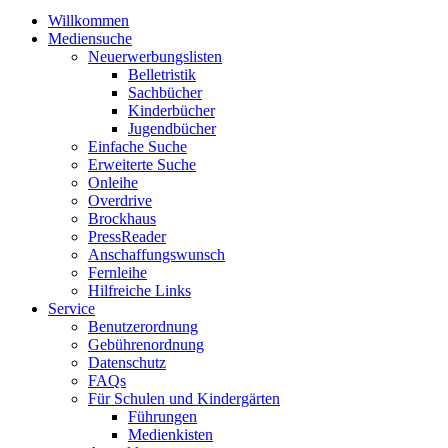
Willkommen
Mediensuche
Neuerwerbungslisten
Belletristik
Sachbücher
Kinderbücher
Jugendbücher
Einfache Suche
Erweiterte Suche
Onleihe
Overdrive
Brockhaus
PressReader
Anschaffungswunsch
Fernleihe
Hilfreiche Links
Service
Benutzerordnung
Gebührenordnung
Datenschutz
FAQs
Für Schulen und Kindergärten
Führungen
Medienkisten