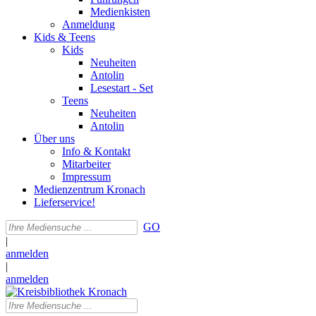
Medienkisten
Anmeldung
Kids & Teens
Kids
Neuheiten
Antolin
Lesestart - Set
Teens
Neuheiten
Antolin
Über uns
Info & Kontakt
Mitarbeiter
Impressum
Medienzentrum Kronach
Lieferservice!
GO
|
anmelden
|
anmelden