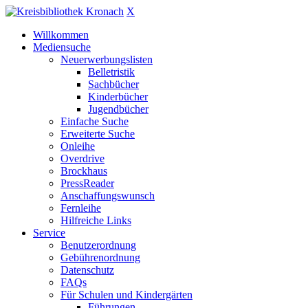
X
Willkommen
Mediensuche
Neuerwerbungslisten
Belletristik
Sachbücher
Kinderbücher
Jugendbücher
Einfache Suche
Erweiterte Suche
Onleihe
Overdrive
Brockhaus
PressReader
Anschaffungswunsch
Fernleihe
Hilfreiche Links
Service
Benutzerordnung
Gebührenordnung
Datenschutz
FAQs
Für Schulen und Kindergärten
Führungen