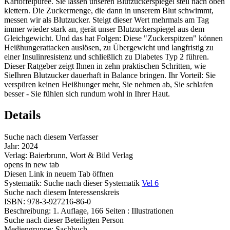
Kartoffelpüree. Sie lassen unseren Blutzuckerspiegel steil nach oben
klettern. Die Zuckermenge, die dann in unserem Blut schwimmt,
messen wir als Blutzucker. Steigt dieser Wert mehrmals am Tag
immer wieder stark an, gerät unser Blutzuckerspiegel aus dem
Gleichgewicht. Und das hat Folgen: Diese "Zuckerspitzen" können
Heißhungerattacken auslösen, zu Übergewicht und langfristig zu
einer Insulinresistenz und schließlich zu Diabetes Typ 2 führen.
Dieser Ratgeber zeigt Ihnen in zehn praktischen Schritten, wie
SieIhren Blutzucker dauerhaft in Balance bringen. Ihr Vorteil: Sie
verspüren keinen Heißhunger mehr, Sie nehmen ab, Sie schlafen
besser - Sie fühlen sich rundum wohl in Ihrer Haut.
Details
Suche nach diesem Verfasser
Jahr:
2024
Verlag:
Baierbrunn, Wort & Bild Verlag
opens in new tab
Diesen Link in neuem Tab öffnen
Systematik:
Suche nach dieser Systematik
Vel 6
Suche nach diesem Interessenskreis
ISBN:
978-3-927216-86-0
Beschreibung:
1. Auflage, 166 Seiten : Illustrationen
Suche nach dieser Beteiligten Person
Mediengruppe:
Sachbuch