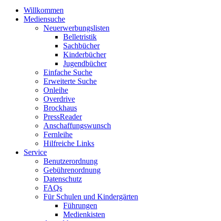
Willkommen
Mediensuche
Neuerwerbungslisten
Belletristik
Sachbücher
Kinderbücher
Jugendbücher
Einfache Suche
Erweiterte Suche
Onleihe
Overdrive
Brockhaus
PressReader
Anschaffungswunsch
Fernleihe
Hilfreiche Links
Service
Benutzerordnung
Gebührenordnung
Datenschutz
FAQs
Für Schulen und Kindergärten
Führungen
Medienkisten