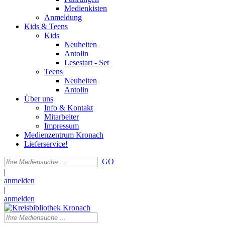
Medienkisten
Anmeldung
Kids & Teens
Kids
Neuheiten
Antolin
Lesestart - Set
Teens
Neuheiten
Antolin
Über uns
Info & Kontakt
Mitarbeiter
Impressum
Medienzentrum Kronach
Lieferservice!
GO
|
anmelden
|
anmelden