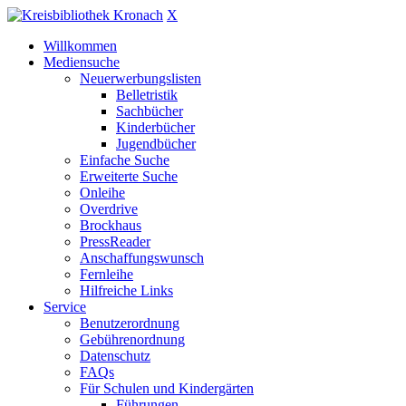
X
Willkommen
Mediensuche
Neuerwerbungslisten
Belletristik
Sachbücher
Kinderbücher
Jugendbücher
Einfache Suche
Erweiterte Suche
Onleihe
Overdrive
Brockhaus
PressReader
Anschaffungswunsch
Fernleihe
Hilfreiche Links
Service
Benutzerordnung
Gebührenordnung
Datenschutz
FAQs
Für Schulen und Kindergärten
Führungen