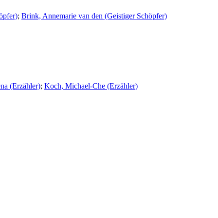
öpfer)
;
Brink, Annemarie van den (Geistiger Schöpfer)
na (Erzähler)
;
Koch, Michael-Che (Erzähler)