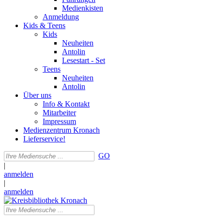
Medienkisten
Anmeldung
Kids & Teens
Kids
Neuheiten
Antolin
Lesestart - Set
Teens
Neuheiten
Antolin
Über uns
Info & Kontakt
Mitarbeiter
Impressum
Medienzentrum Kronach
Lieferservice!
GO
|
anmelden
|
anmelden