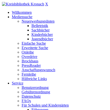
X
Willkommen
Mediensuche
Neuerwerbungslisten
Belletristik
Sachbücher
Kinderbücher
Jugendbücher
Einfache Suche
Erweiterte Suche
Onleihe
Overdrive
Brockhaus
PressReader
Anschaffungswunsch
Fernleihe
Hilfreiche Links
Service
Benutzerordnung
Gebührenordnung
Datenschutz
FAQs
Für Schulen und Kindergärten
Führungen