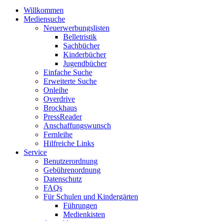
Willkommen
Mediensuche
Neuerwerbungslisten
Belletristik
Sachbücher
Kinderbücher
Jugendbücher
Einfache Suche
Erweiterte Suche
Onleihe
Overdrive
Brockhaus
PressReader
Anschaffungswunsch
Fernleihe
Hilfreiche Links
Service
Benutzerordnung
Gebührenordnung
Datenschutz
FAQs
Für Schulen und Kindergärten
Führungen
Medienkisten