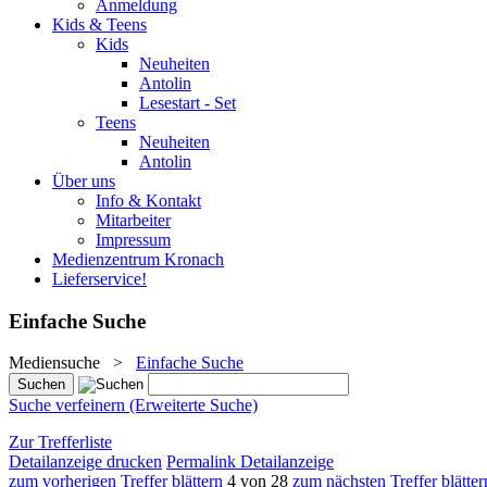
Anmeldung
Kids & Teens
Kids
Neuheiten
Antolin
Lesestart - Set
Teens
Neuheiten
Antolin
Über uns
Info & Kontakt
Mitarbeiter
Impressum
Medienzentrum Kronach
Lieferservice!
Einfache Suche
Mediensuche
>
Einfache Suche
Suche verfeinern (Erweiterte Suche)
Zur Trefferliste
Detailanzeige drucken
Permalink Detailanzeige
zum vorherigen Treffer blättern
4 von 28
zum nächsten Treffer blätter