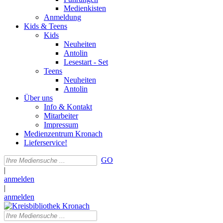
Medienkisten
Anmeldung
Kids & Teens
Kids
Neuheiten
Antolin
Lesestart - Set
Teens
Neuheiten
Antolin
Über uns
Info & Kontakt
Mitarbeiter
Impressum
Medienzentrum Kronach
Lieferservice!
GO
|
anmelden
|
anmelden