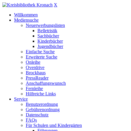
X
Willkommen
Mediensuche
Neuerwerbungslisten
Belletristik
Sachbücher
Kinderbücher
Jugendbücher
Einfache Suche
Erweiterte Suche
Onleihe
Overdrive
Brockhaus
PressReader
Anschaffungswunsch
Fernleihe
Hilfreiche Links
Service
Benutzerordnung
Gebührenordnung
Datenschutz
FAQs
Für Schulen und Kindergärten
Führungen