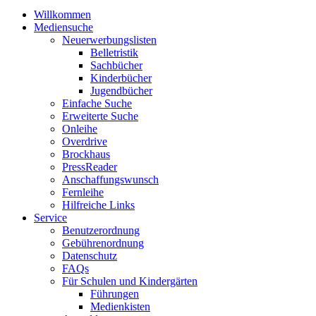
Willkommen
Mediensuche
Neuerwerbungslisten
Belletristik
Sachbücher
Kinderbücher
Jugendbücher
Einfache Suche
Erweiterte Suche
Onleihe
Overdrive
Brockhaus
PressReader
Anschaffungswunsch
Fernleihe
Hilfreiche Links
Service
Benutzerordnung
Gebührenordnung
Datenschutz
FAQs
Für Schulen und Kindergärten
Führungen
Medienkisten