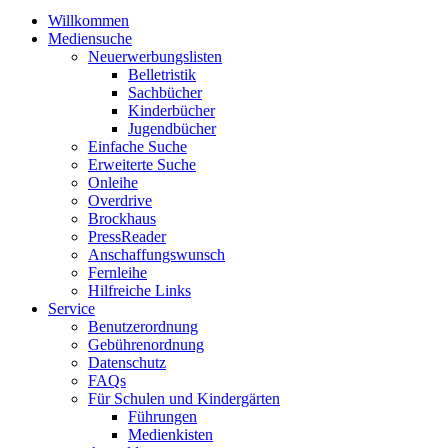
Willkommen
Mediensuche
Neuerwerbungslisten
Belletristik
Sachbücher
Kinderbücher
Jugendbücher
Einfache Suche
Erweiterte Suche
Onleihe
Overdrive
Brockhaus
PressReader
Anschaffungswunsch
Fernleihe
Hilfreiche Links
Service
Benutzerordnung
Gebührenordnung
Datenschutz
FAQs
Für Schulen und Kindergärten
Führungen
Medienkisten