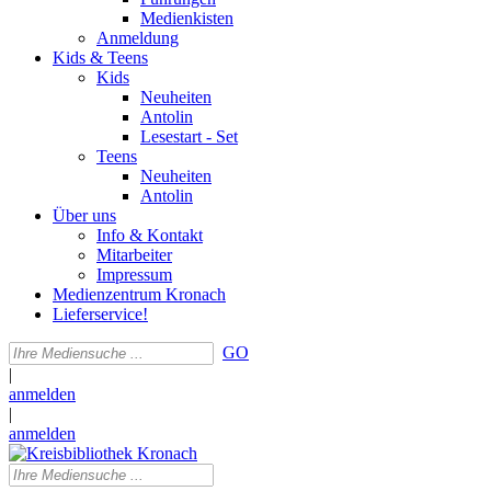
Medienkisten
Anmeldung
Kids & Teens
Kids
Neuheiten
Antolin
Lesestart - Set
Teens
Neuheiten
Antolin
Über uns
Info & Kontakt
Mitarbeiter
Impressum
Medienzentrum Kronach
Lieferservice!
GO
|
anmelden
|
anmelden