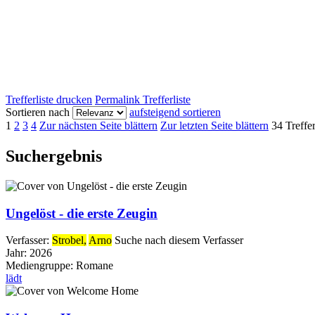
Trefferliste drucken
Permalink Trefferliste
Sortieren nach
aufsteigend sortieren
1
2
3
4
Zur nächsten Seite blättern
Zur letzten Seite blättern
34 Treffe
Suchergebnis
Ungelöst - die erste Zeugin
Verfasser:
Strobel,
Arno
Suche nach diesem Verfasser
Jahr:
2026
Mediengruppe:
Romane
lädt