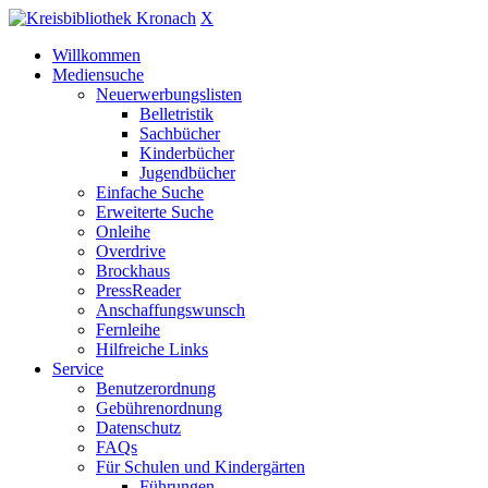
X
Willkommen
Mediensuche
Neuerwerbungslisten
Belletristik
Sachbücher
Kinderbücher
Jugendbücher
Einfache Suche
Erweiterte Suche
Onleihe
Overdrive
Brockhaus
PressReader
Anschaffungswunsch
Fernleihe
Hilfreiche Links
Service
Benutzerordnung
Gebührenordnung
Datenschutz
FAQs
Für Schulen und Kindergärten
Führungen