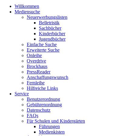
Willkommen
Mediensuche
Neuerwerbungslisten
Belletristik
Sachbücher
Kinderbücher
Jugendbücher
Einfache Suche
Erweiterte Suche
Onleihe
Overdrive
Brockhaus
PressReader
Anschaffungswunsch
Fernleihe
Hilfreiche Links
Service
Benutzerordnung
Gebührenordnung
Datenschutz
FAQs
Für Schulen und Kindergärten
Führungen
Medienkisten