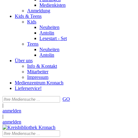
Medienkisten
Anmeldung
Kids & Teens
Kids
Neuheiten
Antolin
Lesestart - Set
Teens
Neuheiten
Antolin
Über uns
Info & Kontakt
Mitarbeiter
Impressum
Medienzentrum Kronach
Lieferservice!
GO
|
anmelden
|
anmelden