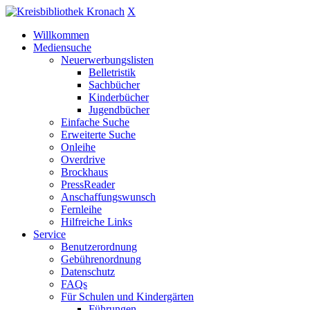
X
Willkommen
Mediensuche
Neuerwerbungslisten
Belletristik
Sachbücher
Kinderbücher
Jugendbücher
Einfache Suche
Erweiterte Suche
Onleihe
Overdrive
Brockhaus
PressReader
Anschaffungswunsch
Fernleihe
Hilfreiche Links
Service
Benutzerordnung
Gebührenordnung
Datenschutz
FAQs
Für Schulen und Kindergärten
Führungen