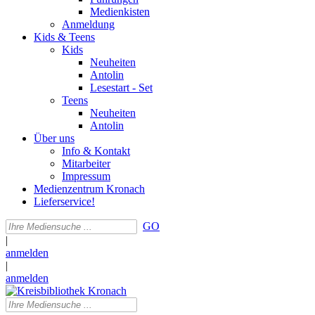
Medienkisten
Anmeldung
Kids & Teens
Kids
Neuheiten
Antolin
Lesestart - Set
Teens
Neuheiten
Antolin
Über uns
Info & Kontakt
Mitarbeiter
Impressum
Medienzentrum Kronach
Lieferservice!
GO
|
anmelden
|
anmelden