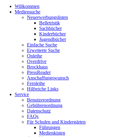
Willkommen
Mediensuche
Neuerwerbungslisten
Belletristik
Sachbücher
Kinderbücher
Jugendbücher
Einfache Suche
Erweiterte Suche
Onleihe
Overdrive
Brockhaus
PressReader
Anschaffungswunsch
Fernleihe
Hilfreiche Links
Service
Benutzerordnung
Gebührenordnung
Datenschutz
FAQs
Für Schulen und Kindergärten
Führungen
Medienkisten