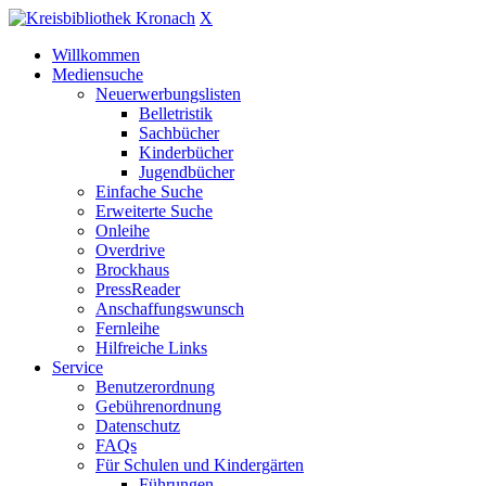
X
Willkommen
Mediensuche
Neuerwerbungslisten
Belletristik
Sachbücher
Kinderbücher
Jugendbücher
Einfache Suche
Erweiterte Suche
Onleihe
Overdrive
Brockhaus
PressReader
Anschaffungswunsch
Fernleihe
Hilfreiche Links
Service
Benutzerordnung
Gebührenordnung
Datenschutz
FAQs
Für Schulen und Kindergärten
Führungen