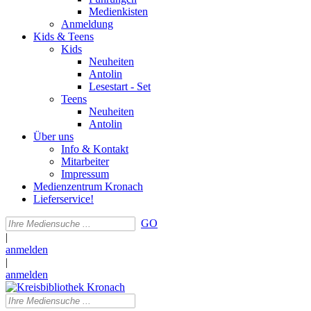
Medienkisten
Anmeldung
Kids & Teens
Kids
Neuheiten
Antolin
Lesestart - Set
Teens
Neuheiten
Antolin
Über uns
Info & Kontakt
Mitarbeiter
Impressum
Medienzentrum Kronach
Lieferservice!
GO
|
anmelden
|
anmelden