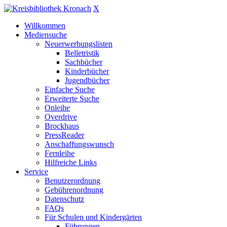
X
Willkommen
Mediensuche
Neuerwerbungslisten
Belletristik
Sachbücher
Kinderbücher
Jugendbücher
Einfache Suche
Erweiterte Suche
Onleihe
Overdrive
Brockhaus
PressReader
Anschaffungswunsch
Fernleihe
Hilfreiche Links
Service
Benutzerordnung
Gebührenordnung
Datenschutz
FAQs
Für Schulen und Kindergärten
Führungen