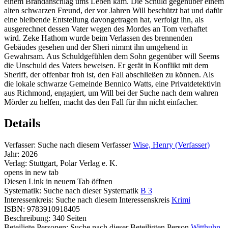
einem Brandanschlag ums Leben kam. Die Schuld gegenüber einem
alten schwarzen Freund, der vor Jahren Will beschützt hat und dafür
eine bleibende Entstellung davongetragen hat, verfolgt ihn, als
ausgerechnet dessen Vater wegen des Mordes an Tom verhaftet
wird. Zeke Hathom wurde beim Verlassen des brennenden
Gebäudes gesehen und der Sheri nimmt ihn umgehend in
Gewahrsam. Aus Schuldgefühlen dem Sohn gegenüber will Seems
die Unschuld des Vaters beweisen. Er gerät in Konflikt mit dem
Sheriff, der offenbar froh ist, den Fall abschließen zu können. Als
die lokale schwarze Gemeinde Bennico Watts, eine Privatdetektivin
aus Richmond, engagiert, um Will bei der Suche nach dem wahren
Mörder zu helfen, macht das den Fall für ihn nicht einfacher.
Details
Verfasser:
Suche nach diesem Verfasser
Wise, Henry (Verfasser)
Jahr:
2026
Verlag:
Stuttgart, Polar Verlag e. K.
opens in new tab
Diesen Link in neuem Tab öffnen
Systematik:
Suche nach dieser Systematik
B 3
Interessenkreis:
Suche nach diesem Interessenskreis
Krimi
ISBN:
9783910918405
Beschreibung:
340 Seiten
Beteiligte Personen:
Suche nach dieser Beteiligten Person
Witthuhn,