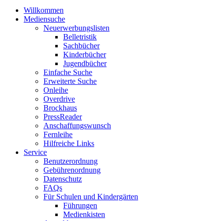
Willkommen
Mediensuche
Neuerwerbungslisten
Belletristik
Sachbücher
Kinderbücher
Jugendbücher
Einfache Suche
Erweiterte Suche
Onleihe
Overdrive
Brockhaus
PressReader
Anschaffungswunsch
Fernleihe
Hilfreiche Links
Service
Benutzerordnung
Gebührenordnung
Datenschutz
FAQs
Für Schulen und Kindergärten
Führungen
Medienkisten