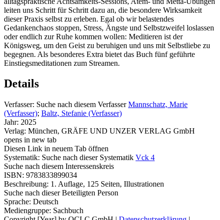
alltagspraktische Achtsamkeits-Sessions, Atem- und Metta-Übungen
leiten uns Schritt für Schritt dazu an, die besondere Wirksamkeit
dieser Praxis selbst zu erleben. Egal ob wir belastendes
Gedankenchaos stoppen, Stress, Ängste und Selbstzweifel loslassen
oder endlich zur Ruhe kommen wollen: Meditieren ist der
Königsweg, um den Geist zu beruhigen und uns mit Selbstliebe zu
begegnen. Als besonderes Extra bietet das Buch fünf geführte
Einstiegsmeditationen zum Streamen.
Details
Verfasser:
Suche nach diesem Verfasser
Mannschatz, Marie
(Verfasser)
;
Baltz, Stefanie (Verfasser)
Jahr:
2025
Verlag:
München, GRÄFE UND UNZER VERLAG GmbH
opens in new tab
Diesen Link in neuem Tab öffnen
Systematik:
Suche nach dieser Systematik
Vck 4
Suche nach diesem Interessenskreis
ISBN:
9783833899034
Beschreibung:
1. Auflage, 125 Seiten, Illustrationen
Suche nach dieser Beteiligten Person
Sprache:
Deutsch
Mediengruppe:
Sachbuch
Copyright [Year] by OCLC GmbH
|
Datenschutzerklärung
|