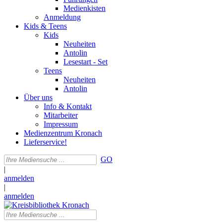
Medienkisten
Anmeldung
Kids & Teens
Kids
Neuheiten
Antolin
Lesestart - Set
Teens
Neuheiten
Antolin
Über uns
Info & Kontakt
Mitarbeiter
Impressum
Medienzentrum Kronach
Lieferservice!
GO
|
anmelden
|
anmelden