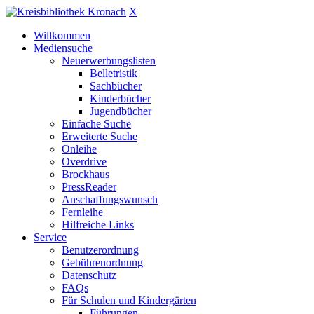
X
Willkommen
Mediensuche
Neuerwerbungslisten
Belletristik
Sachbücher
Kinderbücher
Jugendbücher
Einfache Suche
Erweiterte Suche
Onleihe
Overdrive
Brockhaus
PressReader
Anschaffungswunsch
Fernleihe
Hilfreiche Links
Service
Benutzerordnung
Gebührenordnung
Datenschutz
FAQs
Für Schulen und Kindergärten
Führungen