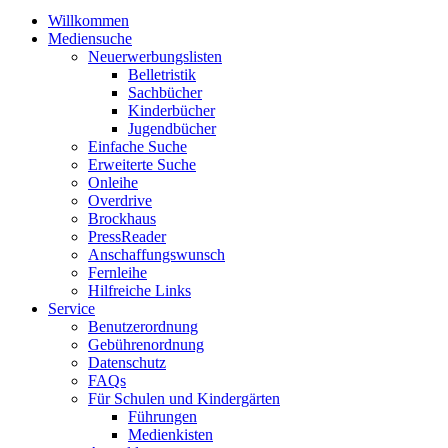
Willkommen
Mediensuche
Neuerwerbungslisten
Belletristik
Sachbücher
Kinderbücher
Jugendbücher
Einfache Suche
Erweiterte Suche
Onleihe
Overdrive
Brockhaus
PressReader
Anschaffungswunsch
Fernleihe
Hilfreiche Links
Service
Benutzerordnung
Gebührenordnung
Datenschutz
FAQs
Für Schulen und Kindergärten
Führungen
Medienkisten