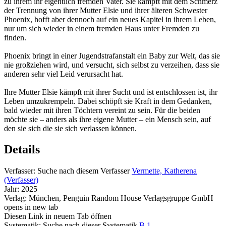
zu ihrem ihr eigentlich fremden Vater. Sie kämpft mit dem Schmerz
der Trennung von ihrer Mutter Elsie und ihrer älteren Schwester
Phoenix, hofft aber dennoch auf ein neues Kapitel in ihrem Leben,
nur um sich wieder in einem fremden Haus unter Fremden zu
finden.
Phoenix bringt in einer Jugendstrafanstalt ein Baby zur Welt, das sie
nie großziehen wird, und versucht, sich selbst zu verzeihen, dass sie
anderen sehr viel Leid verursacht hat.
Ihre Mutter Elsie kämpft mit ihrer Sucht und ist entschlossen ist, ihr
Leben umzukrempeln. Dabei schöpft sie Kraft in dem Gedanken,
bald wieder mit ihren Töchtern vereint zu sein. Für die beiden
möchte sie – anders als ihre eigene Mutter – ein Mensch sein, auf
den sie sich die sie sich verlassen können.
Details
Verfasser:
Suche nach diesem Verfasser
Vermette, Katherena
(Verfasser)
Jahr:
2025
Verlag:
München, Penguin Random House Verlagsgruppe GmbH
opens in new tab
Diesen Link in neuem Tab öffnen
Systematik:
Suche nach dieser Systematik
B 1