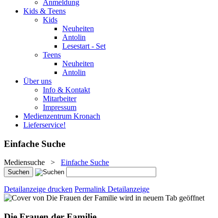
Anmeldung
Kids & Teens
Kids
Neuheiten
Antolin
Lesestart - Set
Teens
Neuheiten
Antolin
Über uns
Info & Kontakt
Mitarbeiter
Impressum
Medienzentrum Kronach
Lieferservice!
Einfache Suche
Mediensuche
>
Einfache Suche
Detailanzeige drucken
Permalink Detailanzeige
wird in neuem Tab geöffnet
Die Frauen der Familie