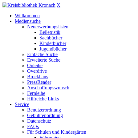
X
Willkommen
Mediensuche
Neuerwerbungslisten
Belletristik
Sachbücher
Kinderbücher
Jugendbücher
Einfache Suche
Erweiterte Suche
Onleihe
Overdrive
Brockhaus
PressReader
Anschaffungswunsch
Fernleihe
Hilfreiche Links
Service
Benutzerordnung
Gebührenordnung
Datenschutz
FAQs
Für Schulen und Kindergärten
Führungen