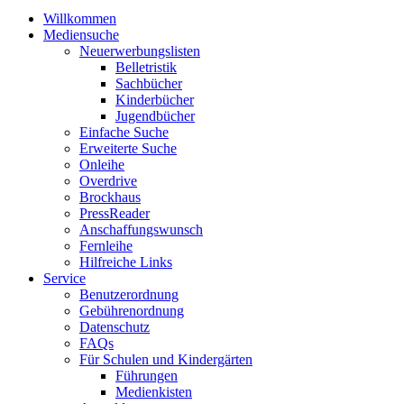
Willkommen
Mediensuche
Neuerwerbungslisten
Belletristik
Sachbücher
Kinderbücher
Jugendbücher
Einfache Suche
Erweiterte Suche
Onleihe
Overdrive
Brockhaus
PressReader
Anschaffungswunsch
Fernleihe
Hilfreiche Links
Service
Benutzerordnung
Gebührenordnung
Datenschutz
FAQs
Für Schulen und Kindergärten
Führungen
Medienkisten