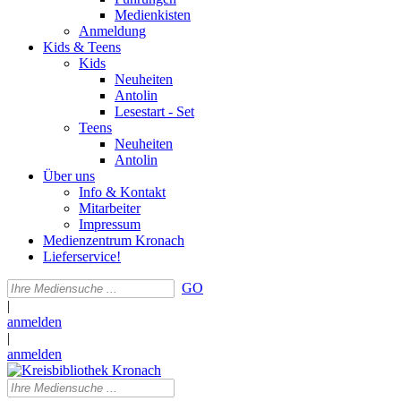
Medienkisten
Anmeldung
Kids & Teens
Kids
Neuheiten
Antolin
Lesestart - Set
Teens
Neuheiten
Antolin
Über uns
Info & Kontakt
Mitarbeiter
Impressum
Medienzentrum Kronach
Lieferservice!
GO
|
anmelden
|
anmelden