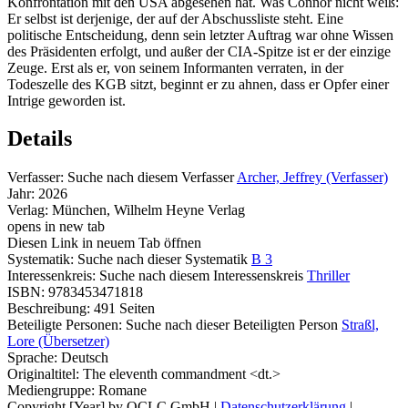
Konfrontation mit den USA abgesehen hat. Was Connor nicht weiß:
Er selbst ist derjenige, der auf der Abschussliste steht. Eine
politische Entscheidung, denn sein letzter Auftrag war ohne Wissen
des Präsidenten erfolgt, und außer der CIA-Spitze ist er der einzige
Zeuge. Erst als er, von seinem Informanten verraten, in der
Todeszelle des KGB sitzt, beginnt er zu ahnen, dass er Opfer einer
Intrige geworden ist.
Details
Verfasser:
Suche nach diesem Verfasser
Archer, Jeffrey (Verfasser)
Jahr:
2026
Verlag:
München, Wilhelm Heyne Verlag
opens in new tab
Diesen Link in neuem Tab öffnen
Systematik:
Suche nach dieser Systematik
B 3
Interessenkreis:
Suche nach diesem Interessenskreis
Thriller
ISBN:
9783453471818
Beschreibung:
491 Seiten
Beteiligte Personen:
Suche nach dieser Beteiligten Person
Straßl,
Lore (Übersetzer)
Sprache:
Deutsch
Originaltitel:
The eleventh commandment <dt.>
Mediengruppe:
Romane
Copyright [Year] by OCLC GmbH
|
Datenschutzerklärung
|