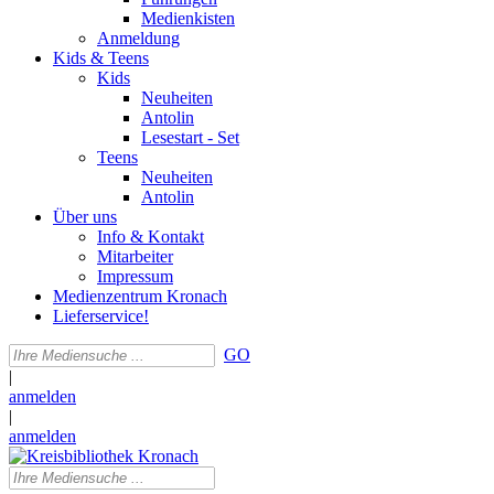
Medienkisten
Anmeldung
Kids & Teens
Kids
Neuheiten
Antolin
Lesestart - Set
Teens
Neuheiten
Antolin
Über uns
Info & Kontakt
Mitarbeiter
Impressum
Medienzentrum Kronach
Lieferservice!
GO
|
anmelden
|
anmelden