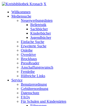
X
Willkommen
Mediensuche
Neuerwerbungslisten
Belletristik
Sachbücher
Kinderbücher
Jugendbücher
Einfache Suche
Erweiterte Suche
Onleihe
Overdrive
Brockhaus
PressReader
Anschaffungswunsch
Fernleihe
Hilfreiche Links
Service
Benutzerordnung
Gebührenordnung
Datenschutz
FAQs
Für Schulen und Kindergärten
Führungen