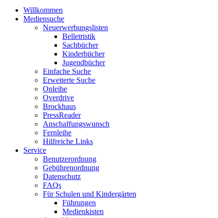
Willkommen
Mediensuche
Neuerwerbungslisten
Belletristik
Sachbücher
Kinderbücher
Jugendbücher
Einfache Suche
Erweiterte Suche
Onleihe
Overdrive
Brockhaus
PressReader
Anschaffungswunsch
Fernleihe
Hilfreiche Links
Service
Benutzerordnung
Gebührenordnung
Datenschutz
FAQs
Für Schulen und Kindergärten
Führungen
Medienkisten