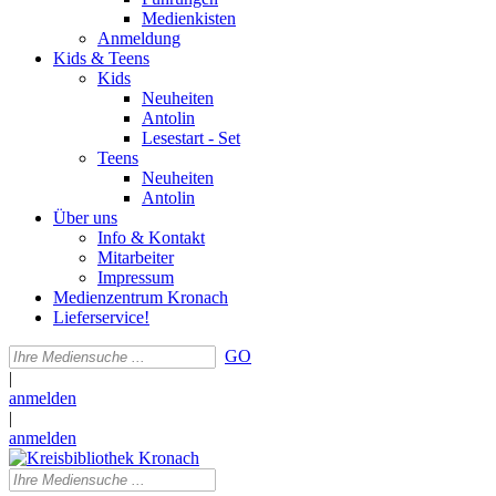
Medienkisten
Anmeldung
Kids & Teens
Kids
Neuheiten
Antolin
Lesestart - Set
Teens
Neuheiten
Antolin
Über uns
Info & Kontakt
Mitarbeiter
Impressum
Medienzentrum Kronach
Lieferservice!
GO
|
anmelden
|
anmelden