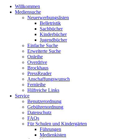
Willkommen
Mediensuche
Neuerwerbungslisten
Belletristik
Sachbücher
Kinderbücher
Jugendbücher
Einfache Suche
Erweiterte Suche
Onleihe
Overdrive
Brockhaus
PressReader
Anschaffungswunsch
Fernleihe
Hilfreiche Links
Service
Benutzerordnung
Gebührenordnung
Datenschutz
FAQs
Für Schulen und Kindergärten
Führungen
Medienkisten