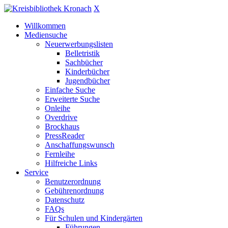
X
Willkommen
Mediensuche
Neuerwerbungslisten
Belletristik
Sachbücher
Kinderbücher
Jugendbücher
Einfache Suche
Erweiterte Suche
Onleihe
Overdrive
Brockhaus
PressReader
Anschaffungswunsch
Fernleihe
Hilfreiche Links
Service
Benutzerordnung
Gebührenordnung
Datenschutz
FAQs
Für Schulen und Kindergärten
Führungen