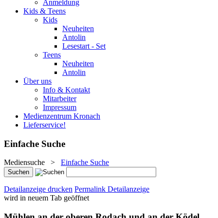
Anmeldung
Kids & Teens
Kids
Neuheiten
Antolin
Lesestart - Set
Teens
Neuheiten
Antolin
Über uns
Info & Kontakt
Mitarbeiter
Impressum
Medienzentrum Kronach
Lieferservice!
Einfache Suche
Mediensuche
>
Einfache Suche
Detailanzeige drucken
Permalink Detailanzeige
wird in neuem Tab geöffnet
Mühlen an der oberen Rodach und an der Ködel