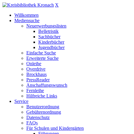
X
Willkommen
Mediensuche
Neuerwerbungslisten
Belletristik
Sachbücher
Kinderbücher
Jugendbücher
Einfache Suche
Erweiterte Suche
Onleihe
Overdrive
Brockhaus
PressReader
Anschaffungswunsch
Fernleihe
Hilfreiche Links
Service
Benutzerordnung
Gebührenordnung
Datenschutz
FAQs
Für Schulen und Kindergärten
Führungen