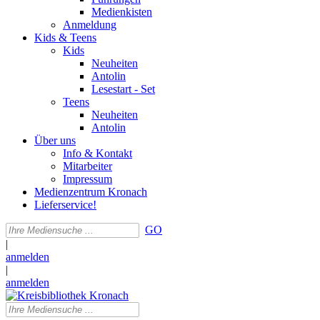
Medienkisten
Anmeldung
Kids & Teens
Kids
Neuheiten
Antolin
Lesestart - Set
Teens
Neuheiten
Antolin
Über uns
Info & Kontakt
Mitarbeiter
Impressum
Medienzentrum Kronach
Lieferservice!
GO
|
anmelden
|
anmelden