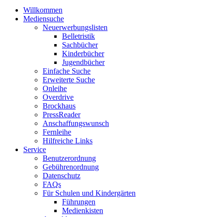
Willkommen
Mediensuche
Neuerwerbungslisten
Belletristik
Sachbücher
Kinderbücher
Jugendbücher
Einfache Suche
Erweiterte Suche
Onleihe
Overdrive
Brockhaus
PressReader
Anschaffungswunsch
Fernleihe
Hilfreiche Links
Service
Benutzerordnung
Gebührenordnung
Datenschutz
FAQs
Für Schulen und Kindergärten
Führungen
Medienkisten