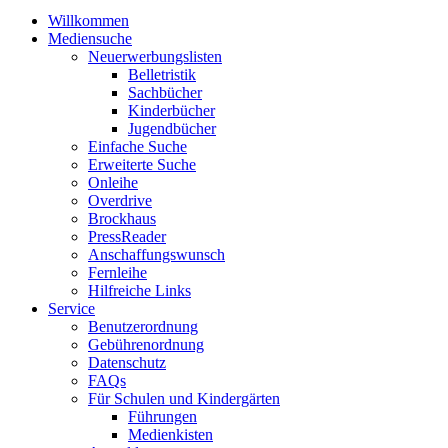
Willkommen
Mediensuche
Neuerwerbungslisten
Belletristik
Sachbücher
Kinderbücher
Jugendbücher
Einfache Suche
Erweiterte Suche
Onleihe
Overdrive
Brockhaus
PressReader
Anschaffungswunsch
Fernleihe
Hilfreiche Links
Service
Benutzerordnung
Gebührenordnung
Datenschutz
FAQs
Für Schulen und Kindergärten
Führungen
Medienkisten