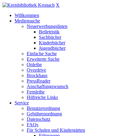
X
Willkommen
Mediensuche
Neuerwerbungslisten
Belletristik
Sachbücher
Kinderbücher
Jugendbücher
Einfache Suche
Erweiterte Suche
Onleihe
Overdrive
Brockhaus
PressReader
Anschaffungswunsch
Fernleihe
Hilfreiche Links
Service
Benutzerordnung
Gebührenordnung
Datenschutz
FAQs
Für Schulen und Kindergärten
Führungen