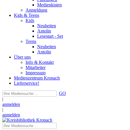
Medienkisten
Anmeldung
Kids & Teens
Kids
Neuheiten
Antolin
Lesestart - Set
Teens
Neuheiten
Antolin
Über uns
Info & Kontakt
Mitarbeiter
Impressum
Medienzentrum Kronach
Lieferservice!
GO
|
anmelden
|
anmelden