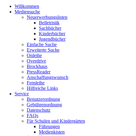
Willkommen
Mediensuche
Neuerwerbungslisten
Belletristik
Sachbücher
Kinderbücher
Jugendbücher
Einfache Suche
Erweiterte Suche
Onleihe
Overdrive
Brockhaus
PressReader
Anschaffungswunsch
Fernleihe
Hilfreiche Links
Service
Benutzerordnung
Gebührenordnung
Datenschutz
FAQs
Für Schulen und Kindergärten
Führungen
Medienkisten