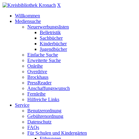
X
Willkommen
Mediensuche
Neuerwerbungslisten
Belletristik
Sachbücher
Kinderbücher
Jugendbücher
Einfache Suche
Erweiterte Suche
Onleihe
Overdrive
Brockhaus
PressReader
Anschaffungswunsch
Fernleihe
Hilfreiche Links
Service
Benutzerordnung
Gebührenordnung
Datenschutz
FAQs
Für Schulen und Kindergärten
Führungen