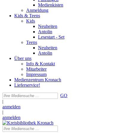
Medienkisten
Anmeldung
Kids & Teens
Kids
Neuheiten
Antolin
Lesestart - Set
Teens
Neuheiten
Antolin
Über uns
Info & Kontakt
Mitarbeiter
Impressum
Medienzentrum Kronach
Lieferservice!
GO
|
anmelden
|
anmelden