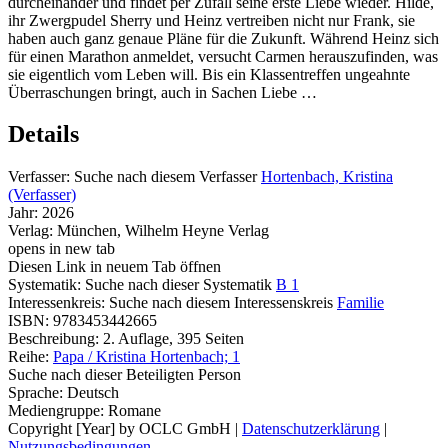
durcheinander und findet per Zufall seine erste Liebe wieder. Hilde,
ihr Zwergpudel Sherry und Heinz vertreiben nicht nur Frank, sie
haben auch ganz genaue Pläne für die Zukunft. Während Heinz sich
für einen Marathon anmeldet, versucht Carmen herauszufinden, was
sie eigentlich vom Leben will. Bis ein Klassentreffen ungeahnte
Überraschungen bringt, auch in Sachen Liebe …
Details
Verfasser:
Suche nach diesem Verfasser
Hortenbach, Kristina
(Verfasser)
Jahr:
2026
Verlag:
München, Wilhelm Heyne Verlag
opens in new tab
Diesen Link in neuem Tab öffnen
Systematik:
Suche nach dieser Systematik
B 1
Interessenkreis:
Suche nach diesem Interessenskreis
Familie
ISBN:
9783453442665
Beschreibung:
2. Auflage, 395 Seiten
Reihe:
Papa / Kristina Hortenbach; 1
Suche nach dieser Beteiligten Person
Sprache:
Deutsch
Mediengruppe:
Romane
Copyright [Year] by OCLC GmbH
|
Datenschutzerklärung
|
Nutzungsbedingungen