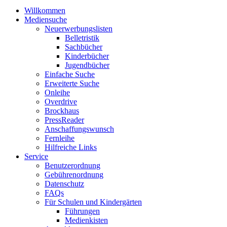
Willkommen
Mediensuche
Neuerwerbungslisten
Belletristik
Sachbücher
Kinderbücher
Jugendbücher
Einfache Suche
Erweiterte Suche
Onleihe
Overdrive
Brockhaus
PressReader
Anschaffungswunsch
Fernleihe
Hilfreiche Links
Service
Benutzerordnung
Gebührenordnung
Datenschutz
FAQs
Für Schulen und Kindergärten
Führungen
Medienkisten