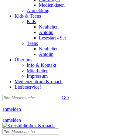
Medienkisten
Anmeldung
Kids & Teens
Kids
Neuheiten
Antolin
Lesestart - Set
Teens
Neuheiten
Antolin
Über uns
Info & Kontakt
Mitarbeiter
Impressum
Medienzentrum Kronach
Lieferservice!
GO
|
anmelden
|
anmelden