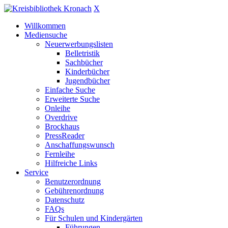
X
Willkommen
Mediensuche
Neuerwerbungslisten
Belletristik
Sachbücher
Kinderbücher
Jugendbücher
Einfache Suche
Erweiterte Suche
Onleihe
Overdrive
Brockhaus
PressReader
Anschaffungswunsch
Fernleihe
Hilfreiche Links
Service
Benutzerordnung
Gebührenordnung
Datenschutz
FAQs
Für Schulen und Kindergärten
Führungen